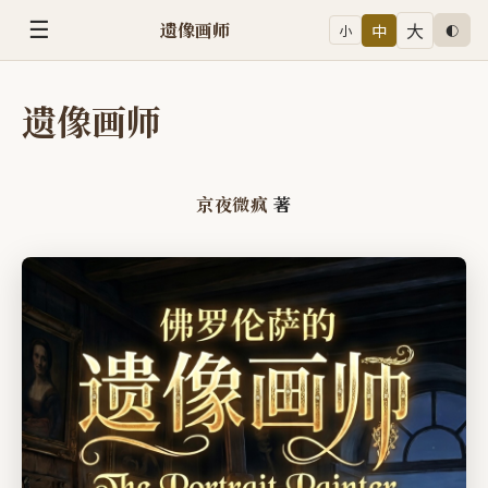
☰
遗像画师
大
中
小
◐
遗像画师
京夜微疯
著